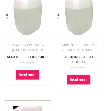
,
,
PORRONES
PRODUCTOS
PORRONES
PRODUCTOS
Quick View
Quick View
QUIMICOS GENERICOS
QUIMICOS GENERICOS
ALMOROL ECONOMICO
ALMOROL ALTO
BRILLO
Rated
0
Rated
out
Read more
0
of
out
5
Read more
of
5