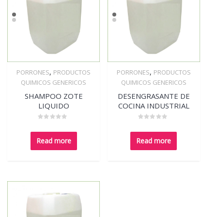
,
,
PORRONES
PRODUCTOS
PORRONES
PRODUCTOS
Quick View
Quick View
QUIMICOS GENERICOS
QUIMICOS GENERICOS
SHAMPOO ZOTE
DESENGRASANTE DE
LIQUIDO
COCINA INDUSTRIAL
Rated
Rated
0
0
out
out
Read more
Read more
of
of
5
5