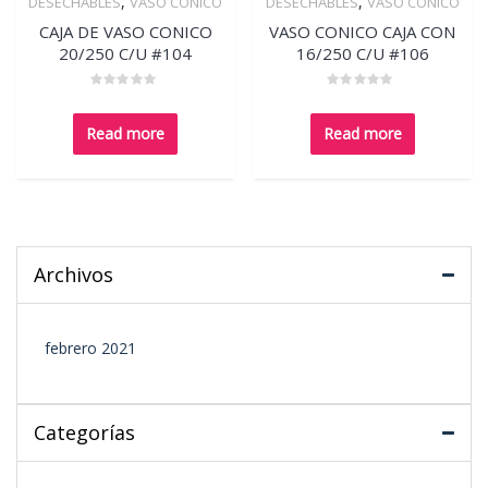
,
,
DESECHABLES
VASO CONICO
DESECHABLES
VASO CONICO
CAJA DE VASO CONICO
VASO CONICO CAJA CON
20/250 C/U #104
16/250 C/U #106
Rated
Rated
0
0
out
out
Read more
Read more
of
of
5
5
Archivos
febrero 2021
Categorías