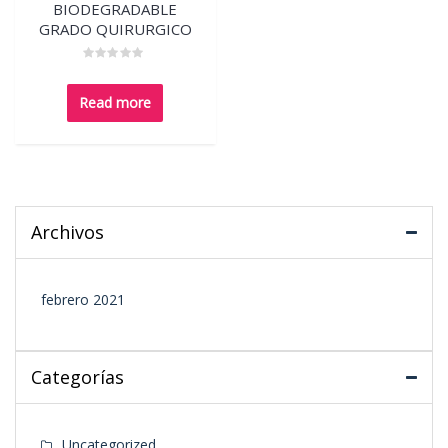
BIODEGRADABLE
GRADO QUIRURGICO
Rated
0
out
Read more
of
5
Archivos
febrero 2021
Categorías
Uncategorized