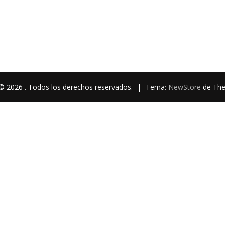
© 2026 . Todos los derechos reservados.
|
Tema:
NewStore
de Th