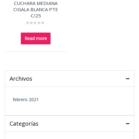
CUCHARA MEDIANA
CIGALA BLANCA PTE
C/25
Rated
0
out
Read more
of
5
Archivos
febrero 2021
Categorías