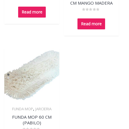
CM MANGO MADERA
Rated
0
out
Read more
of
Rated
5
0
out
Read more
of
5
,
FUNDA MOP
JARCIERIA
Quick View
FUNDA MOP 60 CM
(PABILO)