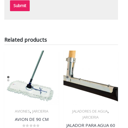
Related products
,
,
AVIONES
JARCIERIA
JALADORES DE AGUA
Quick View
Quick View
JARCIERIA
AVION DE 90 CM
JALADOR PARA AGUA 60