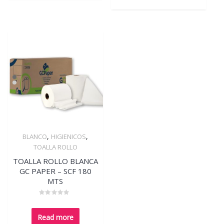
,
,
BLANCO
HIGIENICOS
Quick View
TOALLA ROLLO
TOALLA ROLLO BLANCA
GC PAPER – SCF 180
MTS
Rated
0
out
Read more
of