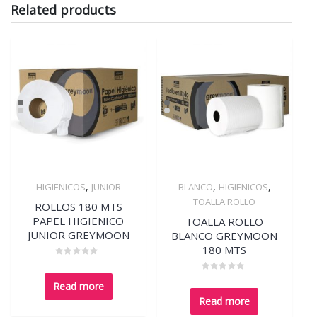
Related products
,
,
,
HIGIENICOS
JUNIOR
BLANCO
HIGIENICOS
Quick View
Quick View
TOALLA ROLLO
ROLLOS 180 MTS
PAPEL HIGIENICO
TOALLA ROLLO
JUNIOR GREYMOON
BLANCO GREYMOON
180 MTS
Rated
0
Rated
out
Read more
0
of
out
5
Read more
of
5