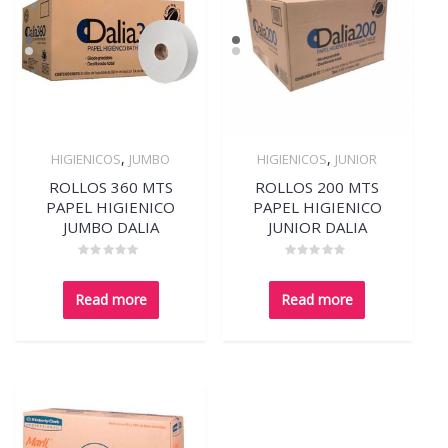
,
,
HIGIENICOS
JUMBO
HIGIENICOS
JUNIOR
Quick View
Quick View
ROLLOS 360 MTS
ROLLOS 200 MTS
PAPEL HIGIENICO
PAPEL HIGIENICO
JUMBO DALIA
JUNIOR DALIA
Rated
Rated
0
0
out
out
Read more
Read more
of
of
5
5