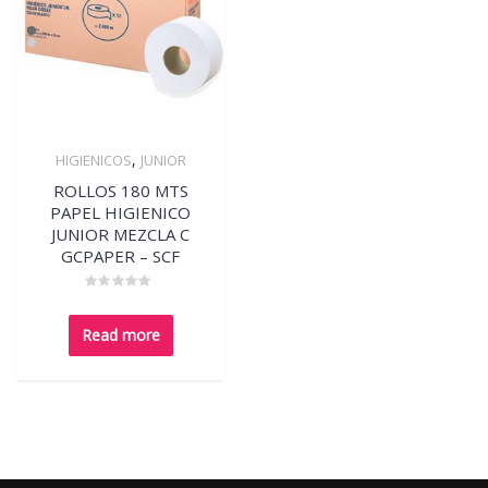
,
HIGIENICOS
JUNIOR
Quick View
ROLLOS 180 MTS
PAPEL HIGIENICO
JUNIOR MEZCLA C
GCPAPER – SCF
Rated
0
out
Read more
of
5