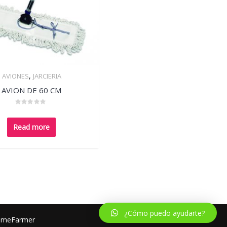
,
AVIONES
JARCIERIA
Quick View
AVION DE 60 CM
Rated
0
out
Read more
of
5
¿Cómo puedo ayudarte?
emeFarmer