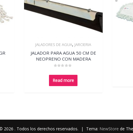
,
JALADORES DE AGUA
JARCIERIA
Quick View
 GR
JALADOR PARA AGUA 50 CM DE
NEOPRENO CON MADERA
Rated
0
out
Read more
of
5
© 2026 . Todos los derechos reservados.
|
Tema:
NewStore
de Th