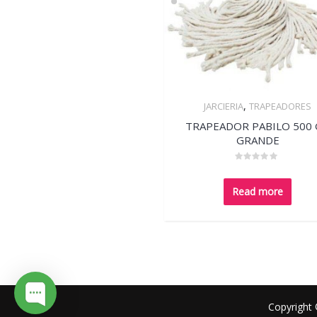
,
JARCIERIA
TRAPEADORES
Quick View
TRAPEADOR PABILO 500
GRANDE
Rated
0
out
Read more
of
5
Copyright 