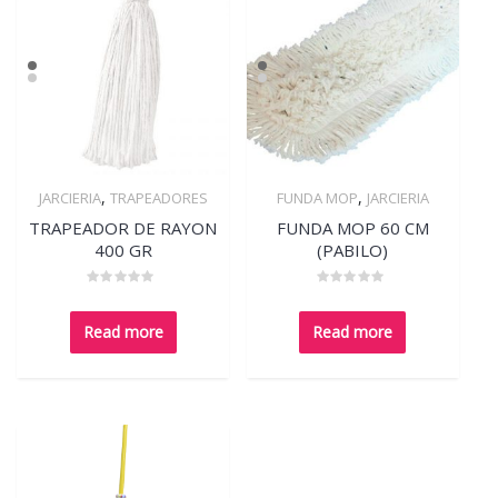
,
,
JARCIERIA
TRAPEADORES
FUNDA MOP
JARCIERIA
Quick View
Quick View
TRAPEADOR DE RAYON
FUNDA MOP 60 CM
400 GR
(PABILO)
Rated
Rated
0
0
out
out
Read more
Read more
of
of
5
5