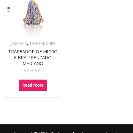
,
JARCIERIA
TRAPEADORES
Quick View
TRAPEADOR DE MICRO
FIBRA TRENZADO
MEDIANO
Rated
0
out
Read more
of
5