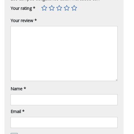
Your rating
*
Your review
*
Name
*
Email
*