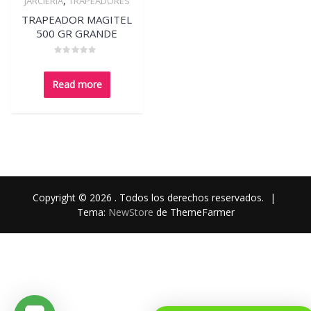
,
JARCIERIA
TRAPEADORES
Quick View
TRAPEADOR MAGITEL
500 GR GRANDE
Rated
0
out
Read more
of
5
Copyright © 2026 . Todos los derechos reservados.
|
Tema:
NewStore
de ThemeFarmer