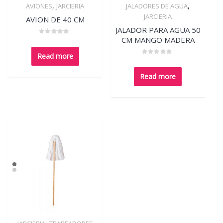
,
,
AVIONES
JARCIERIA
JALADORES DE AGUA
Quick View
Quick View
JARCIERIA
AVION DE 40 CM
JALADOR PARA AGUA 50
CM MANGO MADERA
Rated
0
out
Read more
of
Rated
5
0
out
Read more
of
5