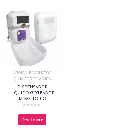
,
AROMA
PRODUCTOS
Quick View
QUIMICOS DE MARCA
DISPENSADOR
LIQUIDO GOTEADOR
MINGITORIO
Rated
0
out
Read more
of
5