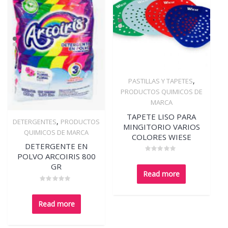
,
PASTILLAS Y TAPETES
Quick View
PRODUCTOS QUIMICOS DE
MARCA
TAPETE LISO PARA
,
DETERGENTES
PRODUCTOS
MINGITORIO VARIOS
Quick View
QUIMICOS DE MARCA
COLORES WIESE
DETERGENTE EN
POLVO ARCOIRIS 800
Rated
0
GR
out
Read more
of
5
Rated
0
out
Read more
of
5