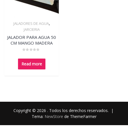
,
JALADORES DE AGUA
Quick View
JARCIERIA
JALADOR PARA AGUA 50
CM MANGO MADERA
Rated
0
out
Read more
of
5
Copyright © 2026 . Todos los derechos reservados.
|
Tema:
NewStore
de ThemeFarmer