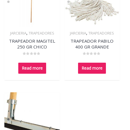
,
,
JARCIERIA
TRAPEADORES
JARCIERIA
TRAPEADORES
Quick View
Quick View
TRAPEADOR MAGITEL
TRAPEADOR PABILO
250 GR CHICO
400 GR GRANDE
Rated
Rated
0
0
out
out
Read more
Read more
of
of
5
5