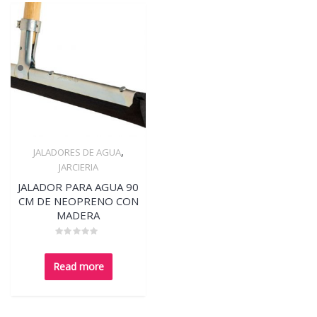
,
JALADORES DE AGUA
Quick View
JARCIERIA
JALADOR PARA AGUA 90
CM DE NEOPRENO CON
MADERA
Rated
0
out
Read more
of
5