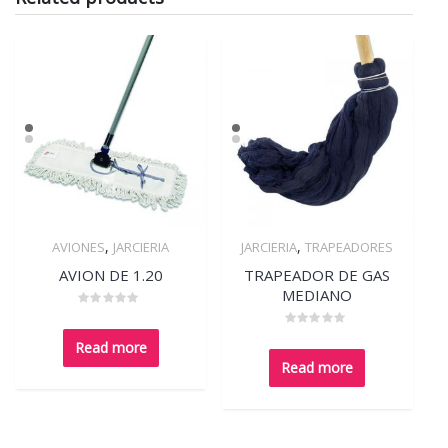
,
,
AVIONES
JARCIERIA
JARCIERIA
TRAPEADORES
Quick View
Quick View
AVION DE 1.20
TRAPEADOR DE GAS
MEDIANO
Rated
0
Rated
out
Read more
0
of
out
5
Read more
of
5