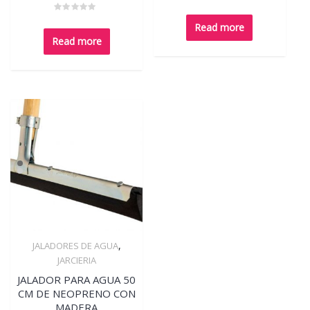
Rated
0
Rated
out
Read more
0
of
out
Read more
5
of
5
,
JALADORES DE AGUA
Quick View
JARCIERIA
JALADOR PARA AGUA 50
CM DE NEOPRENO CON
MADERA