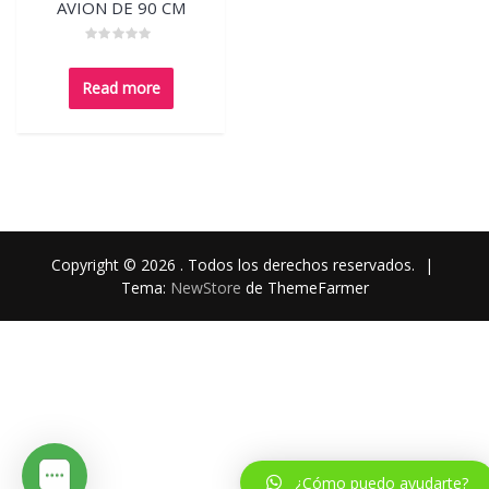
AVION DE 90 CM
Rated
0
out
Read more
of
5
Copyright © 2026 . Todos los derechos reservados.
|
Tema:
NewStore
de ThemeFarmer
¿Cómo puedo ayudarte?