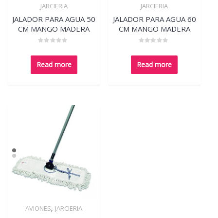
Quick View
Quick View
JARCIERIA
JARCIERIA
JALADOR PARA AGUA 50
JALADOR PARA AGUA 60
CM MANGO MADERA
CM MANGO MADERA
Rated
Rated
0
0
out
out
Read more
Read more
of
of
5
5
,
AVIONES
JARCIERIA
Quick View