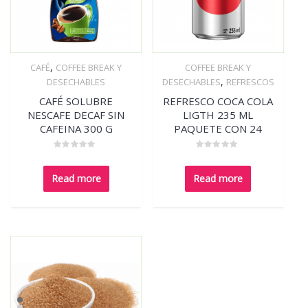
,
CAFÉ
COFFEE BREAK Y
COFFEE BREAK Y
Quick View
Quick View
,
DESECHABLES
DESECHABLES
REFRESCOS
CAFÉ SOLUBRE
REFRESCO COCA COLA
NESCAFE DECAF SIN
LIGTH 235 ML
CAFEINA 300 G
PAQUETE CON 24
Rated
Rated
0
0
out
out
Read more
Read more
of
of
5
5