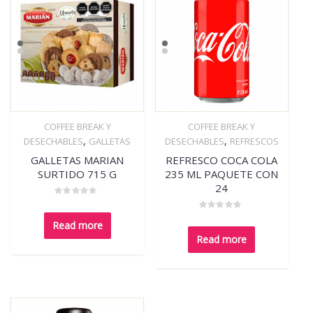
COFFEE BREAK Y
COFFEE BREAK Y
Quick View
Quick View
,
,
DESECHABLES
GALLETAS
DESECHABLES
REFRESCOS
GALLETAS MARIAN
REFRESCO COCA COLA
SURTIDO 715 G
235 ML PAQUETE CON
24
Rated
0
Rated
out
Read more
0
of
out
5
Read more
of
5