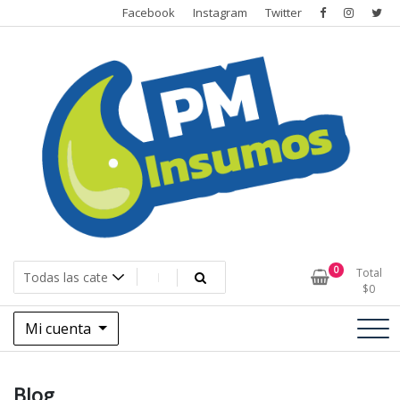
Saltar
Facebook
Instagram
Twitter
al
contenido
0
Total
$
0
Mi cuenta
Blog